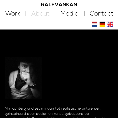
Work
About
Media
Contact
Mijn achtergrond zet mij aan tot realistische ontwerpen,
geinspireerd door design en kunst, gebaseerd op