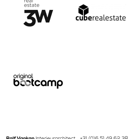
Ralf Vankan
Interieurarchitect
+31 (0)6 51 49 62 38